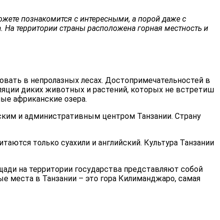
ожете познакомится с интересными, а порой даже с
. На территории страны расположена горная местность и
вовать в непролазных лесах. Достопримечательностей в
уляции диких животных и растений, которых не встретиш
ные африканские озера.
ческим и административным центром Танзании. Страну
итаются только суахили и английский. Культура Танзании
ощади на территории государства представляют собой
е места в Танзании – это гора Килиманджаро, самая