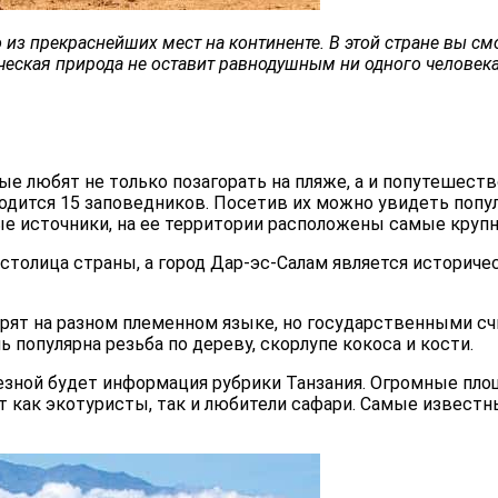
из прекраснейших мест на континенте. В этой стране вы см
еская природа не оставит равнодушным ни одного человека
ые любят не только позагорать на пляже, а и попутешест
аходится 15 заповедников. Посетив их можно увидеть поп
ные источники, на ее территории расположены самые круп
я столица страны, а город Дар-эс-Салам является истори
ворят на разном племенном языке, но государственными сч
ь популярна резьба по дереву, скорлупе кокоса и кости.
олезной будет информация рубрики Танзания. Огромные пл
как экотуристы, так и любители сафари. Самые известны