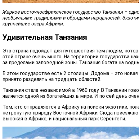
Жаркое восточноафриканское государство Танзания – одно 
необычными традициями и обрядами народностей. Экзотич
крупнейшие озера Африки.
Удивительная Танзания
Эта страна подойдет для путешествия тем людям, котор
этой стране очень много. На территории государства н
за пределами заповедной зоны. Танзания богата на вод
В этом государстве есть 2 столицы. Додома – это нова
принято разделять на тридцать областей.
Танзания стала независимой в 1960 году. В Танзании го
является одной из богатейших в мире. И по сей день очен
Тем, кто отправляется в Африку на поиски экзотики, п
нетронутую природу Восточной Африки. Сюда приезжают 
высокая в Африке, и национальный парк Серенгети.